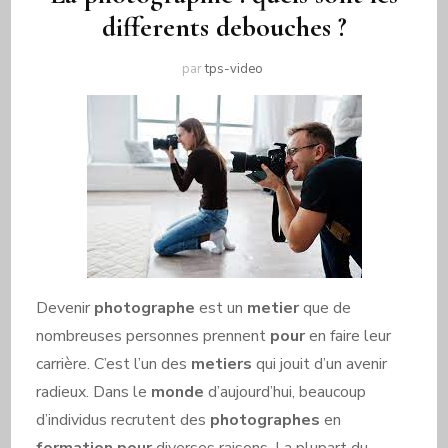
differents debouches ?
par
tps-video
Devenir
photographe
est un
metier
que de
nombreuses personnes prennent
pour
en faire leur
carrière. C’est l’un des
metiers
qui jouit d’un avenir
radieux. Dans le
monde
d’aujourd’hui, beaucoup
d’individus recrutent des
photographes
en
formation
pour
diverses raisons. La plupart du