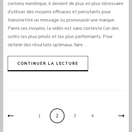
contenu numérique, il devient de plus en plus nécessaire
d’utiliser des moyens efficaces et percutants pour
transmettre un message ou promouvoir une marque.
Parmi ces moyens, la vidéo est sans conteste l’un des
outils les plus prisés et les plus performants. Pour
obtenir des résultats optimaux, faire …
CONTINUER LA LECTURE
Pagination
Page
Page
Page
Page
1
2
3
4
des
publications