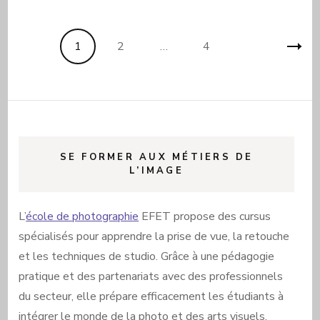
Pagination
Page
Page
Page
1
2
…
4
des
publications
SE FORMER AUX MÉTIERS DE
L’IMAGE
L’
école de photographie
EFET propose des cursus
spécialisés pour apprendre la prise de vue, la retouche
et les techniques de studio. Grâce à une pédagogie
pratique et des partenariats avec des professionnels
du secteur, elle prépare efficacement les étudiants à
intégrer le monde de la photo et des arts visuels.